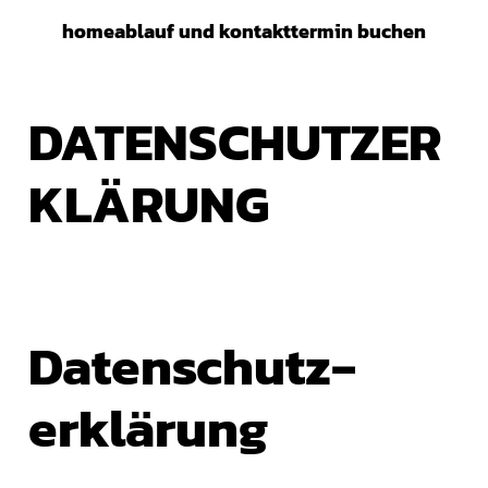
Zum
home
ablauf und kontakt
termin buchen
Inhalt
springen
DATENSCHUTZER
KLÄRUNG
Datenschutz­
erklärung